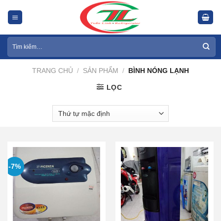
Skip
to
content
Tìm
kiếm:
TRANG CHỦ
/
SẢN PHẨM
/
BÌNH NÓNG LẠNH
LỌC
-7%