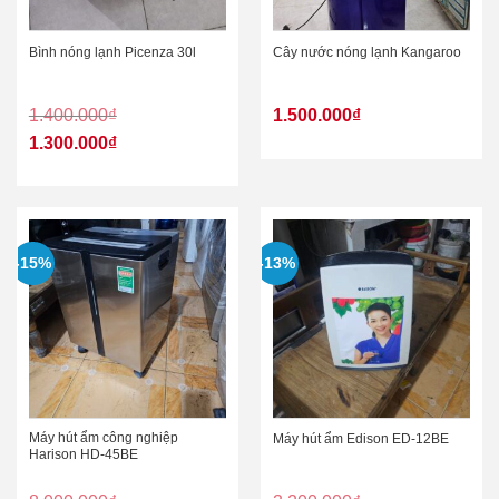
Bình nóng lạnh Picenza 30l
Cây nước nóng lạnh Kangaroo
1.400.000
₫
1.500.000
₫
1.300.000
₫
-15%
-13%
Máy hút ẩm công nghiệp
Máy hút ẩm Edison ED-12BE
Harison HD-45BE