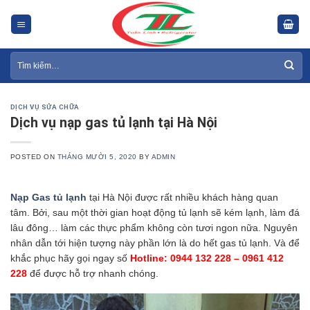
Skip
to
content
Tìm
kiếm:
DỊCH VỤ SỬA CHỮA
Dịch vụ nạp gas tủ lạnh tại Hà Nội
POSTED ON
THÁNG MƯỜI 5, 2020
BY
ADMIN
Nạp Gas tủ lạnh
tại Hà Nội được rất nhiều khách hàng quan
tâm. Bởi, sau một thời gian hoạt động tủ lạnh sẽ kém lạnh, làm đá
lâu đông… làm các thực phẩm không còn tươi ngon nữa. Nguyên
nhân dẫn tới hiện tượng này phần lớn là do hết gas tủ lạnh. Và để
khắc phục hãy gọi ngay số
Hotline: 0944 132 228 – 0961 412
228
để được hỗ trợ nhanh chóng.