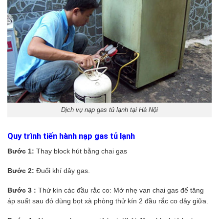
Dịch vụ nạp gas tủ lạnh tại Hà Nội
Q
uy trình tiến hành nạp gas tủ lạnh
Bước 1:
Thay block hút bằng chai gas
Bước 2:
Đuổi khí dây gas.
Bước 3 :
Thử kín các đầu rắc co: Mở nhẹ van chai gas để tăng
áp suất sau đó dùng bọt xà phòng thử kín 2 đầu rắc co dây giữa.