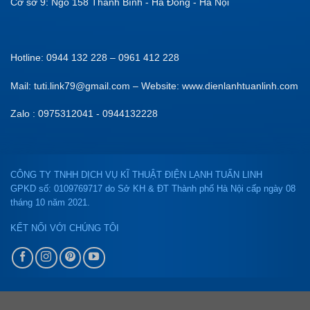
Cơ sở 9: Ngõ 158 Thanh Bình - Hà Đông - Hà Nội
Hotline: 0944 132 228 – 0961 412 228
Mail: tuti.link79@gmail.com – Website: www.dienlanhtuanlinh.com
Zalo : 0975312041 - 0944132228
CÔNG TY TNHH DỊCH VỤ KĨ THUẬT ĐIỆN LẠNH TUẤN LINH
GPKD số: 0109769717 do Sở KH & ĐT Thành phố Hà Nội cấp ngày 08
tháng 10 năm 2021.
KẾT NỐI VỚI CHÚNG TÔI