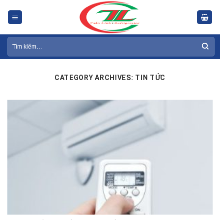
Skip
to
content
Tìm
kiếm:
CATEGORY ARCHIVES:
TIN TỨC