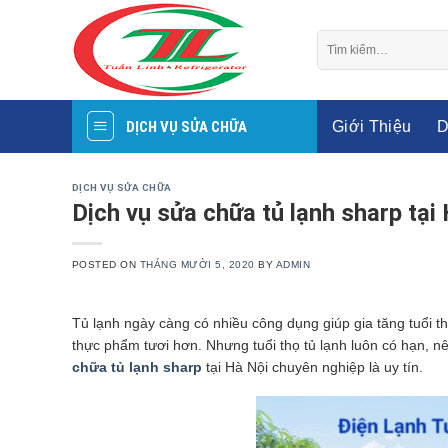
Skip
to
Tìm
content
kiếm:
Giới Thiệu
D
DỊCH VỤ SỬA CHỮA
DỊCH VỤ SỬA CHỮA
Dịch vụ sửa chữa tủ lạnh sharp tại
POSTED ON
THÁNG MƯỜI 5, 2020
BY
ADMIN
Tủ lạnh ngày càng có nhiều công dụng giúp gia tăng tuổi th
thực phẩm tươi hơn. Nhưng tuổi thọ tủ lạnh luôn có hạn, nê
chữa tủ lạnh sharp
tại Hà Nội chuyên nghiệp là uy tín.