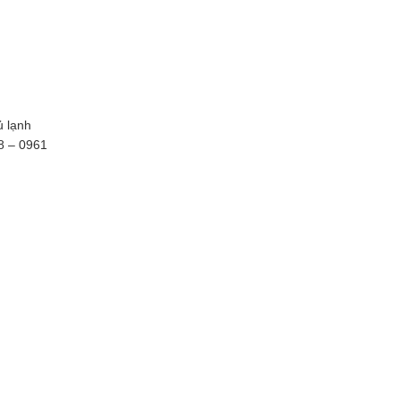
ủ lạnh
28 – 0961