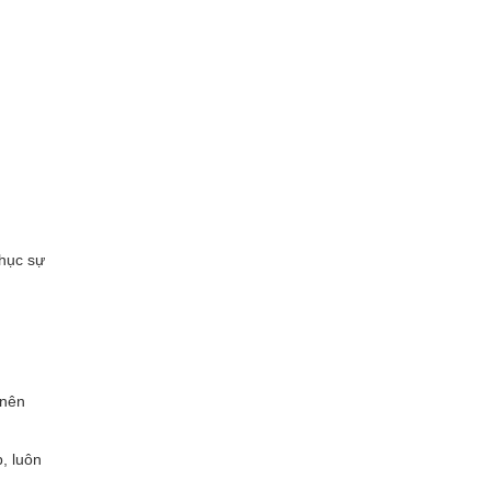
hục sự
 nên
, luôn