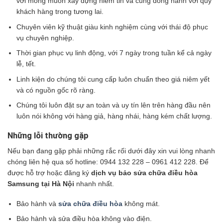
với mong muốn xây dựng niềm tin và cùng đồng hành với quý
khách hàng trong tương lai.
Chuyên viên kỹ thuật giàu kinh nghiệm cùng với thái độ phục
vụ chuyên nghiệp.
Thời gian phục vụ linh động, với 7 ngày trong tuần kể cả ngày
lễ, tết.
Linh kiện do chúng tôi cung cấp luôn chuẩn theo giá niêm yết
và có nguồn gốc rõ ràng.
Chúng tôi luôn đặt sự an toàn và uy tín lên trên hàng đầu nên
luôn nói không với hàng giả, hàng nhái, hàng kém chất lượng.
Những lỗi thường gặp
Nếu bạn đang gặp phải những rắc rối dưới đây xin vui lòng nhanh
chóng liên hệ qua số hotline: 0944 132 228 – 0961 412 228. Để
được hỗ trợ hoặc đăng ký
dịch vụ bảo sửa chữa điều hòa
Samsung tại Hà Nội
nhanh nhất.
Bảo hành và
sửa chữa điều hòa
không mát.
Bảo hành và sửa điều hòa không vào điện.