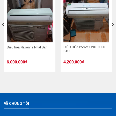
ĐIỀU HÒA PANASONIC 9000
Điều hòa Nationna Nhật Bản
BTU
6.000.000
₫
4.200.000
₫
VỀ CHÚNG TÔI