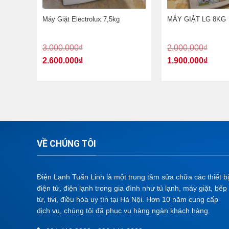
8KG
Máy Giặt Electrolux 7,5kg
MÁY GIẶT LG 8KG
3.000.000
₫
2.000.000
₫
2.600.000
₫
1.900.000
₫
VỀ CHÚNG TÔI
Điện Lạnh Tuấn Linh là một trung tâm sửa chữa các thiết bị
điện tử, điện lạnh trong gia đình như tủ lạnh, máy giặt, bếp
từ, tivi, điều hòa uy tín tại Hà Nội. Hơn 10 năm cung cấp
dịch vụ, chúng tôi đã phục vụ hàng ngàn khách hàng.