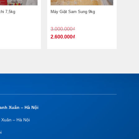
chi 7,5kg
Máy Giặt Sam Sung 9kg
3.000.000
₫
2.600.000
₫
anh Xuân – Hà Nội
 Xuân – Hà Nội
i