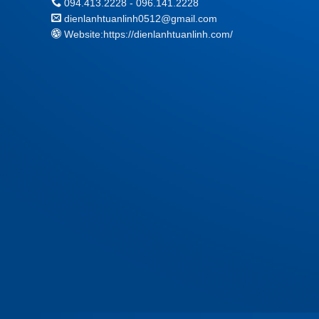
094.413.2228 - 096.141.2228
dienlanhtuanlinh0512@gmail.com
Website:
https://dienlanhtuanlinh.com/