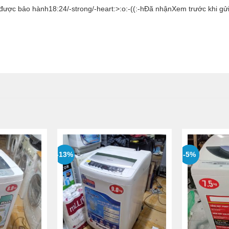
được bảo hành18:24/-strong/-heart:>:o:-((:-hĐã nhậnXem trước khi gử
-13%
-5%