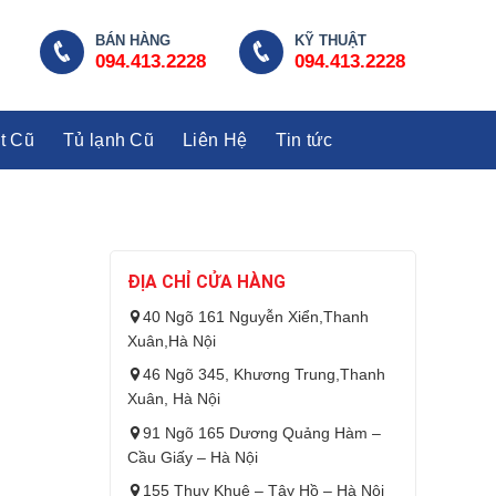
BÁN HÀNG
KỸ THUẬT
094.413.2228
094.413.2228
t Cũ
Tủ lạnh Cũ
Liên Hệ
Tin tức
ĐỊA CHỈ CỬA HÀNG
40 Ngõ 161 Nguyễn Xiển,Thanh
Xuân,Hà Nội
46 Ngõ 345, Khương Trung,Thanh
Xuân, Hà Nội
91 Ngõ 165 Dương Quảng Hàm –
Cầu Giấy – Hà Nội
155 Thuỵ Khuê – Tây Hồ – Hà Nội