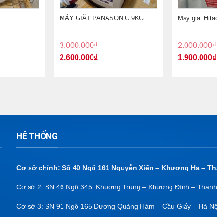
MÁY GIẶT PANASONIC 9KG
Máy giặt Hita
3.000.000
₫
2.000.000
₫
2.600.000
₫
1.900.000
₫
HỆ THỐNG
Cơ sở chính: Số 40 Ngõ 161 Nguyễn Xiển – Khương Hạ – Th
Cơ sở 2: SN 46 Ngõ 345, Khương Trung – Khương Đình – Thanh
Cơ sở 3: SN 91 Ngõ 165 Dương Quảng Hàm – Cầu Giấy – Hà Nộ