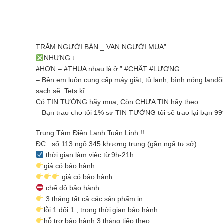
TRĂM NGƯỜI BÁN _ VẠN NGƯỜI MUA”
NHƯNG:t
#HƠN – #THUA nhau là ở ” #CHẤT #LƯỢNG.
– Bên em luôn cung cấp máy giặt, tủ lạnh, bình nóng lạn
sạch sẽ. Tets kĩ. .
Có TIN TƯỞNG hãy mua, Còn CHƯA TIN hãy theo .
– Bạn trao cho tôi 1% sự TIN TƯỞNG tôi sẽ trao lại bạn 
Trung Tâm Điện Lạnh Tuấn Linh !!
ĐC : số 113 ngõ 345 khương trung (gần ngã tư sở)
thời gian làm việc từ 9h-21h
giá có bảo hành
giá có bảo hành
chế độ bảo hành
3 tháng tất cả các sản phẩm in
lỗi 1 đổi 1 , trong thời gian bảo hành
hỗ trợ bảo hành 3 tháng tiếp theo