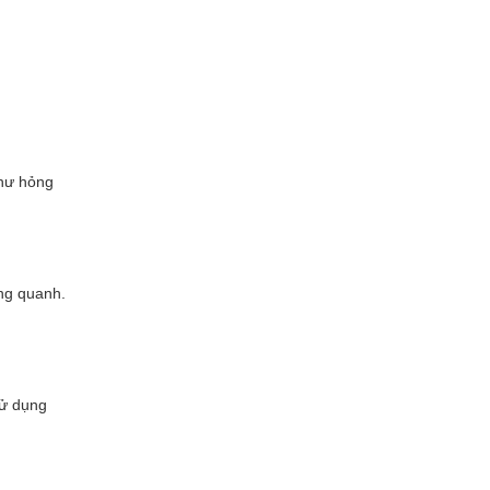
 hư hỏng
ung quanh.
sử dụng