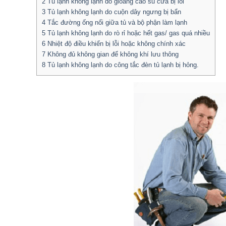
2
Tủ lạnh không lạnh do gioăng cao su cửa bị lỗi
3
Tủ lạnh không lạnh do cuộn dây ngưng bị bẩn
4
Tắc đường ống nổi giữa tủ và bộ phận làm lạnh
5
Tủ lạnh không lạnh do rò rỉ hoặc hết gas/ gas quá nhiều
6
Nhiệt độ điều khiển bị lỗi hoặc không chính xác
7
Không đủ không gian để không khí lưu thông
8
Tủ lạnh không lạnh do công tắc đèn tủ lạnh bị hỏng.