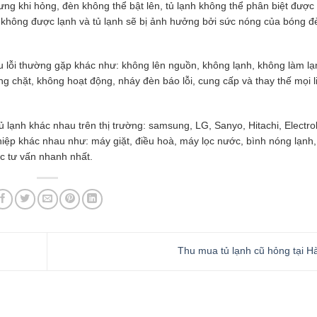
hưng khi hỏng, đèn không thể bật lên, tủ lạnh không thể phân biệt được
 không được lạnh và tủ lạnh sẽ bị ảnh hưởng bởi sức nóng của bóng đ
iều lỗi thường gặp khác như: không lên nguồn, không lạnh, không làm l
ng chặt, không hoạt động, nháy đèn báo lỗi, cung cấp và thay thế mọi l
ủ lạnh khác nhau trên thị trường: samsung, LG, Sanyo, Hitachi, Electro
ghiệp khác nhau như: máy giặt, điều hoà, máy lọc nước, bình nóng lạn
c tư vấn nhanh nhất.
Thu mua tủ lạnh cũ hỏng tại H