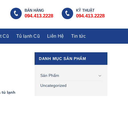
BÁN HÀNG
KỸ THUẬT
094.413.2228
094.413.2228
t Cũ
Tủ lạnh Cũ
Liên Hệ
Tin tức
DANH MỤC SẢN PHẨM
Sản Phẩm
Uncategorized
à
tủ lạnh