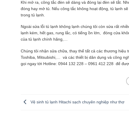
Khi mở ra, công tắc đèn sẽ dàng và đóng lại đèn sẽ tắt. N
đóng hay mở tủ. Nếu công tắc không hoạt động, tủ lạnh sẽ
trong tủ lạnh.
Ngoài sửa lỗi tủ lạnh không lạnh chúng tôi còn sửa rất nh
lạnh kém, hết gas, rung lắc, có tiếng ồn lớn, đóng cửa khô
của tủ lạnh chính hãng,…
Chúng tôi nhận sửa chữa, thay thế tất cả các thương hiệu t
Toshiba, Mitsubishi,… và các thiết bị dân dụng và công n
gọi ngay tới Hotline: 0944 132 228 – 0961 412 228 để đượ
Vệ sinh tủ lạnh Hitachi sạch chuyên nghiệp như thợ