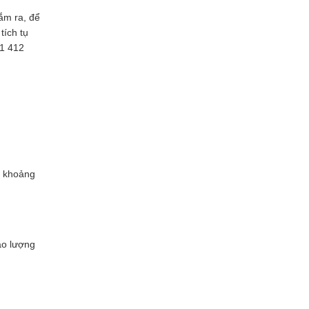
cắm ra, để
tích tụ
61 412
ộ khoảng
ảo lượng