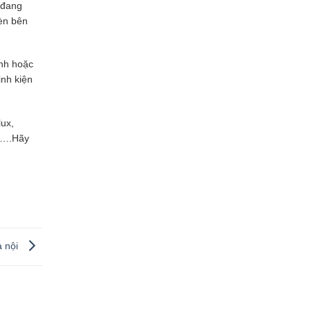
 đang
èn bên
ạnh hoặc
inh kiện
lux,
h,….Hãy
à nội