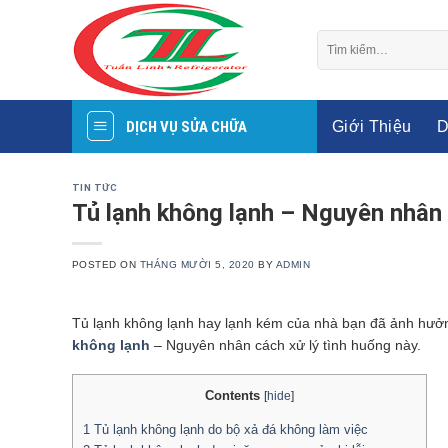
Skip
to
Tìm
content
kiếm:
Giới Thiệu
D
DỊCH VỤ SỬA CHỮA
TIN TỨC
Tủ lạnh không lạnh – Nguyên nhân 
POSTED ON
THÁNG MƯỜI 5, 2020
BY
ADMIN
Tủ lạnh không lạnh hay lạnh kém của nhà bạn đã ảnh hưở
không lạnh
– Nguyên nhân cách xử lý tình huống này.
Contents
[
hide
]
1
Tủ lạnh không lạnh do bộ xả đá không làm việc