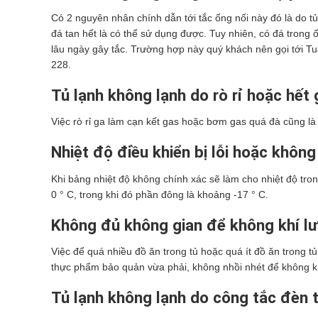
Có 2 nguyên nhân chính dẫn tới tắc ống nối này đó là do tủ
đá tan hết là có thể sử dụng được. Tuy nhiên, có đá trong ố
lâu ngày gây tắc. Trường hợp này quý khách nên gọi tới T
228.
Tủ lạnh không lạnh do
rò rỉ hoặc hết
Việc rò rỉ ga làm cạn kết gas hoặc bơm gas quá đà cũng l
Nhiệt độ điều khiển bị lỗi hoặc không
Khi bảng nhiệt độ không chính xác sẽ làm cho nhiệt độ tron
0 ° C, trong khi đó phần đông là khoảng -17 ° C.
Không đủ không gian để không khí l
Việc để quá nhiều đồ ăn trong tủ hoặc quá ít đồ ăn trong 
thực phẩm bảo quản vừa phải, không nhồi nhét để không kh
Tủ lạnh không lạnh do
công tắc đèn t