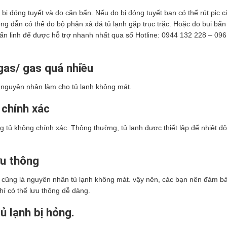
 bị đóng tuyết và do cặn bẩn. Nếu do bị đóng tuyết bạn có thể rút pic 
ng dẫn có thể do bộ phận xả đá tủ lạnh gặp trục trặc. Hoặc do bụi bẩn 
uấn linh để được hỗ trợ nhanh nhất qua số Hotline: 0944 132 228 – 09
 gas/ gas quá nhiều
à nguyên nhân làm cho tủ lạnh không mát.
 chính xác
g tủ không chính xác. Thông thường, tủ lạnh được thiết lập để nhiệt đ
ưu thông
tủ cũng là nguyên nhân tủ lạnh không mát. vậy nên, các bạn nên đảm b
í có thể lưu thông dễ dàng.
ủ lạnh bị hỏng.